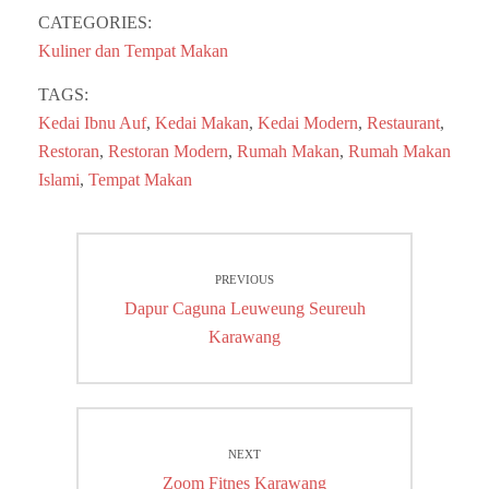
CATEGORIES:
Kuliner dan Tempat Makan
TAGS:
Kedai Ibnu Auf
,
Kedai Makan
,
Kedai Modern
,
Restaurant
,
Restoran
,
Restoran Modern
,
Rumah Makan
,
Rumah Makan
Islami
,
Tempat Makan
Post
PREVIOUS
navigation
Previous
Dapur Caguna Leuweung Seureuh
post:
Karawang
NEXT
Next
Zoom Fitnes Karawang