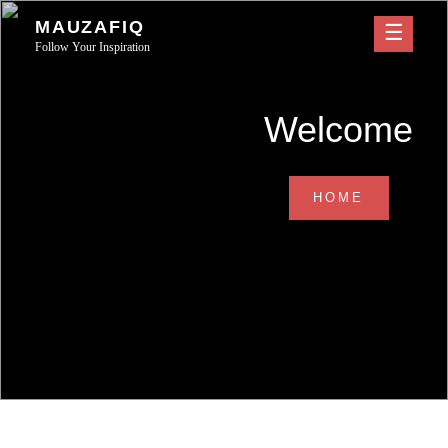
Skip
MAUZAFIQ
to
Follow Your Inspiration
content
Welcome
WELCOM
HOME