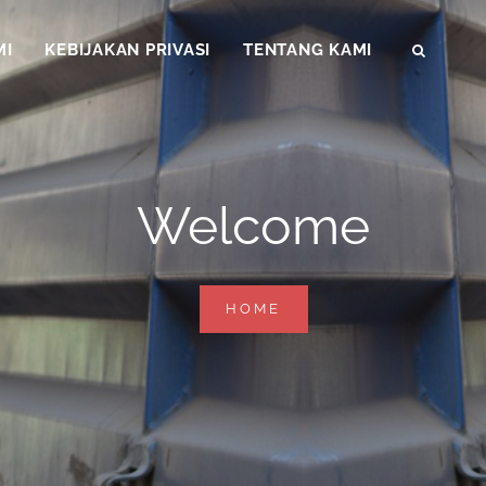
MI
KEBIJAKAN PRIVASI
TENTANG KAMI
SEAR
Welcome
WELCOME
HOME