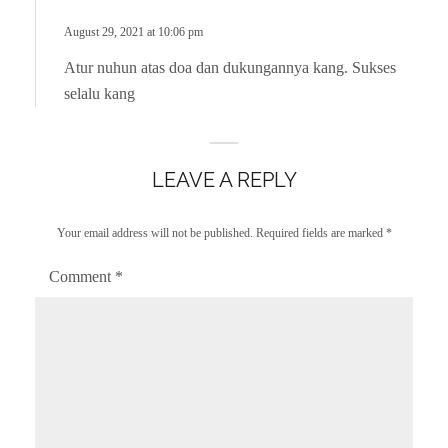
y
l
s
August 29, 2021 at 10:06 pm
y
:
Atur nuhun atas doa dan dukungannya kang. Sukses
selalu kang
LEAVE A REPLY
Your email address will not be published.
Required fields are marked
*
Comment
*