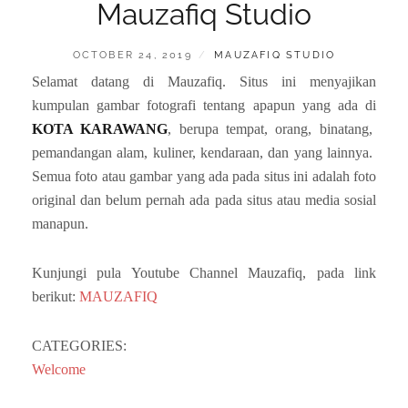
Mauzafiq Studio
POSTED
BY
OCTOBER 24, 2019
MAUZAFIQ STUDIO
ON
Selamat datang di Mauzafiq. Situs ini menyajikan
kumpulan gambar fotografi tentang apapun yang ada di
KOTA KARAWANG
, berupa tempat, orang, binatang,
pemandangan alam, kuliner, kendaraan, dan yang lainnya.
Semua foto atau gambar yang ada pada situs ini adalah foto
original dan belum pernah ada pada situs atau media sosial
manapun.
Kunjungi pula Youtube Channel Mauzafiq, pada link
berikut:
MAUZAFIQ
CATEGORIES:
Welcome