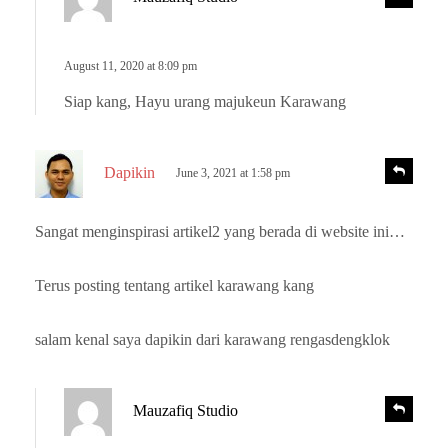
e
a
p
y
l
s
August 11, 2020 at 8:09 pm
y
:
Siap kang, Hayu urang majukeun Karawang
s
R
Dapikin
June 3, 2021 at 1:58 pm
e
a
p
y
l
Sangat menginspirasi artikel2 yang berada di website ini…
s
y
:
Terus posting tentang artikel karawang kang
salam kenal saya dapikin dari karawang rengasdengklok
s
R
Mauzafiq Studio
e
a
p