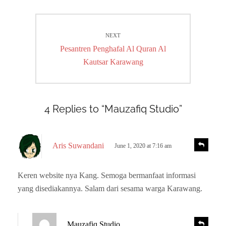
Post
navigation
NEXT
Next
Pesantren Penghafal Al Quran Al
post:
Kautsar Karawang
4 Replies to “Mauzafiq Studio”
s
R
Aris Suwandani
June 1, 2020 at 7:16 am
e
a
p
y
l
Keren website nya Kang. Semoga bermanfaat informasi
s
y
yang disediakannya. Salam dari sesama warga Karawang.
:
s
R
Mauzafiq Studio