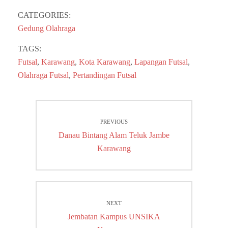
CATEGORIES:
Gedung Olahraga
TAGS:
Futsal
,
Karawang
,
Kota Karawang
,
Lapangan Futsal
,
Olahraga Futsal
,
Pertandingan Futsal
Post
PREVIOUS
navigation
Previous
Danau Bintang Alam Teluk Jambe
post:
Karawang
NEXT
Next
Jembatan Kampus UNSIKA