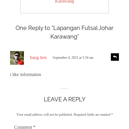
post:
Karawang
One Reply to “Lapangan Futsal Johar
Karawang”
s
R
bang ben
September 4, 2021 at 5:54 am
e
a
p
y
l
i like information
s
y
:
LEAVE A REPLY
Your email address will not be published.
Required fields are marked
*
Comment
*