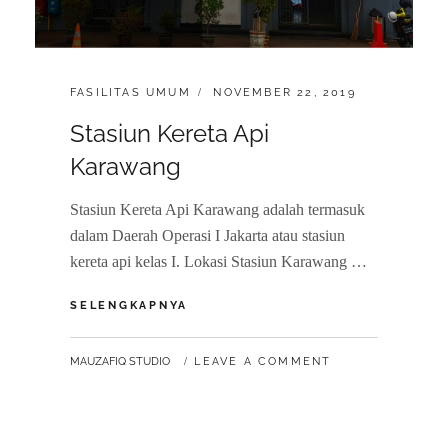
CATEGORIES:
POSTED
FASILITAS UMUM
NOVEMBER 22, 2019
ON
Stasiun Kereta Api
Karawang
Stasiun Kereta Api Karawang adalah termasuk
dalam Daerah Operasi I Jakarta atau stasiun
kereta api kelas I. Lokasi Stasiun Karawang …
STASIUN
SELENGKAPNYA
KERETA
API
BY
MAUZAFIQ STUDIO
LEAVE A COMMENT
KARAWANG