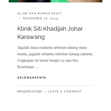
CATEGORIES:
KLINK DAN RUMAH SAKIT
POSTED
NOVEMBER 16, 2019
ON
Klinik Siti Khadijah Johar
Karawang
Jagalah masa mudamu sebelum datang masa
tuamu, jagalah sehatmu sebelum datang sakitmu.
Ungkapan ini bener banget ya mas bro.
Kesehatan …
KLINIK
SELENGKAPNYA
SITI
KHADIJAH
BY
MAUZAFIQ STUDIO
LEAVE A COMMENT
JOHAR
KARAWANG