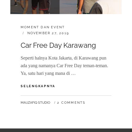
CATEGORIES:
MOMENT DAN EVENT
POSTED
NOVEMBER 27, 2019
ON
Car Free Day Karawang
Seperti halnya Kota Jakarta, di Karawang pun
ada yang namanya Car Free Day teman-teman.
Ya, satu hari yang mana di …
CAR
SELENGKAPNYA
FREE
DAY
BY
MAUZAFIQ STUDIO
2 COMMENTS
KARAWANG