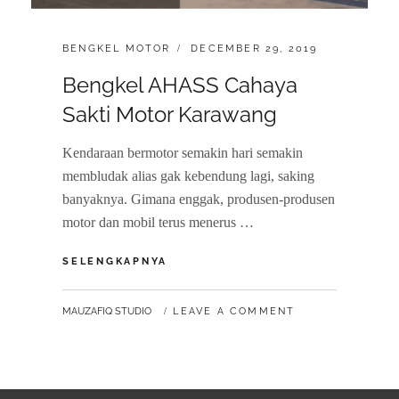
CATEGORIES:
POSTED
BENGKEL MOTOR
DECEMBER 29, 2019
ON
Bengkel AHASS Cahaya
Sakti Motor Karawang
Kendaraan bermotor semakin hari semakin
membludak alias gak kebendung lagi, saking
banyaknya. Gimana enggak, produsen-produsen
motor dan mobil terus menerus …
BENGKEL
SELENGKAPNYA
AHASS
CAHAYA
BY
MAUZAFIQ STUDIO
LEAVE A COMMENT
SAKTI
MOTOR
KARAWANG